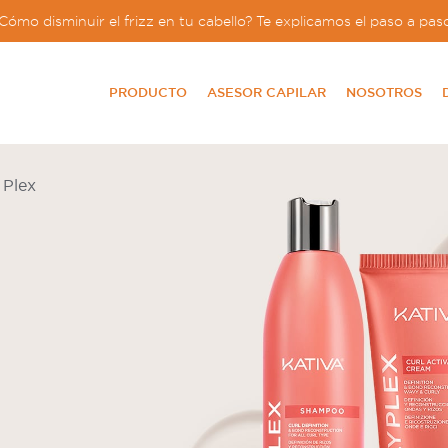
Cómo disminuir el frizz en tu cabello? Te explicamos el paso a pas
PRODUCTO
ASESOR CAPILAR
NOSOTROS
 Plex