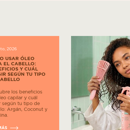
sto, 2026
O USAR ÓLEO
 EL CABELLO:
FICIOS Y CUÁL
IR SEGÚN TU TIPO
CABELLO
bre los beneficios
leo capilar y cuál
r según tu tipo de
lo: Argán, Coconut y
ina.
MÁS