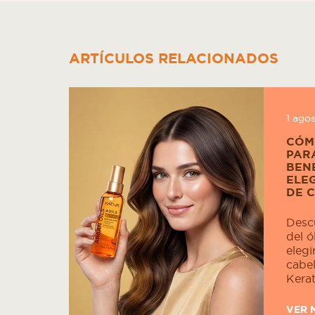
ARTÍCULOS RELACIONADOS
1 ago
CÓM
PARA
BENE
ELEG
DE 
Descu
del ó
elegi
cabel
Kerat
VER 