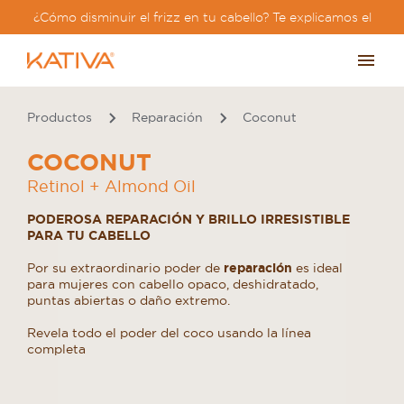
¿Cómo disminuir el frizz en tu cabello? Te explicamos el
paso a paso?
Productos
Reparación
Coconut
COCONUT
Retinol + Almond Oil
PODEROSA REPARACIÓN Y BRILLO IRRESISTIBLE
PARA TU CABELLO
Por su extraordinario poder de
reparación
es ideal
para mujeres con cabello opaco, deshidratado,
puntas abiertas o daño extremo.
Revela todo el poder del coco usando la línea
completa