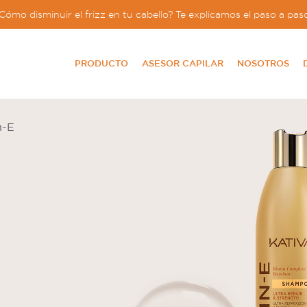
Cómo disminuir el frizz en tu cabello? Te explicamos el paso a pas
PRODUCTO
ASESOR CAPILAR
NOSOTROS
n-E