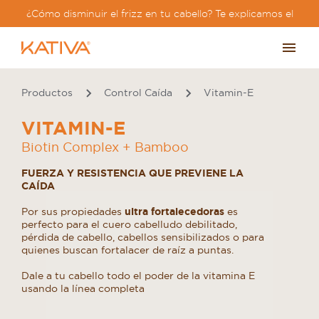
¿Cómo disminuir el frizz en tu cabello? Te explicamos el
paso a paso?
Productos
Control Caída
Vitamin-E
VITAMIN-E
Biotin Complex + Bamboo
FUERZA Y RESISTENCIA QUE PREVIENE LA
CAÍDA
Por sus propiedades
ultra fortalecedoras
es
perfecto para el cuero cabelludo debilitado,
pérdida de cabello, cabellos sensibilizados o para
quienes buscan fortalacer de raíz a puntas.
Dale a tu cabello todo el poder de la vitamina E
usando la línea completa