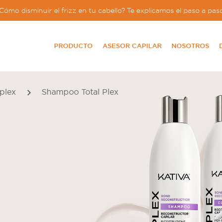
Cómo disminuir el frizz en tu cabello? Te explicamos el paso a pas
PRODUCTO
ASESOR CAPILAR
NOSOTROS
 plex
Shampoo Total Plex