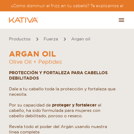
¿Cómo disminuir el frizz en tu cabello? Te explicamos el
paso a paso?
Productos
Fuerza
Argan oil
ARGAN OIL
Olive Oil + Peptides
PROTECCIÓN Y FORTALEZA PARA CABELLOS
DEBILITADOS
Dale a tu cabello toda la protección y fortaleza que
necesita.
Por su capacidad de
proteger y fortalecer
el
cabello, ha sido formulada para mujeres con
cabello debilitado, poroso o reseco.
Revela todo el poder del Argán usando nuestra
línea completa